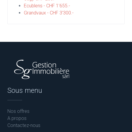
Ecublens - CHF 1'655.-
Grandvaux - CHF 3'300.-
Sous menu
Nos offres
A propos
Contactez-nous